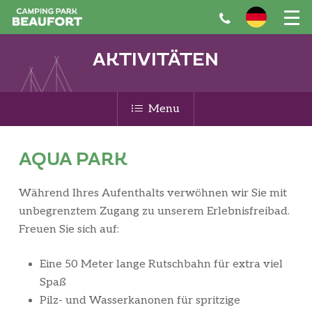
Skip
to
main
AKTIVITÄTEN
content
Menu
AQUA PARK
Während Ihres Aufenthalts verwöhnen wir Sie mit
unbegrenztem Zugang zu unserem Erlebnisfreibad.
Freuen Sie sich auf:
Eine 50 Meter lange Rutschbahn für extra viel
Spaß
Pilz- und Wasserkanonen für spritzige